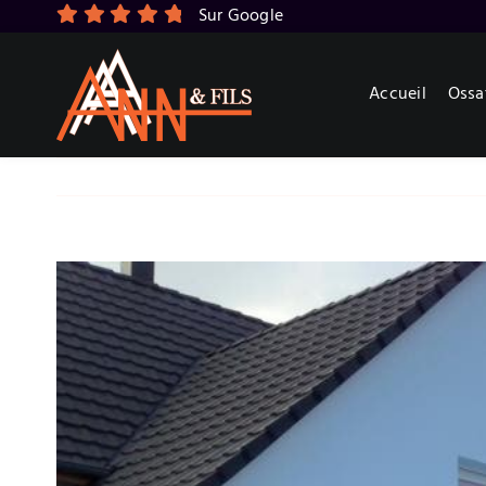
Skip
Sur Google
to
content
Accueil
Ossa
View
Larger
Image