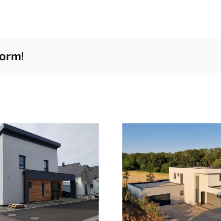
form!
Réhabilitat
Construction d’une
dépenda
maison cubique
logem