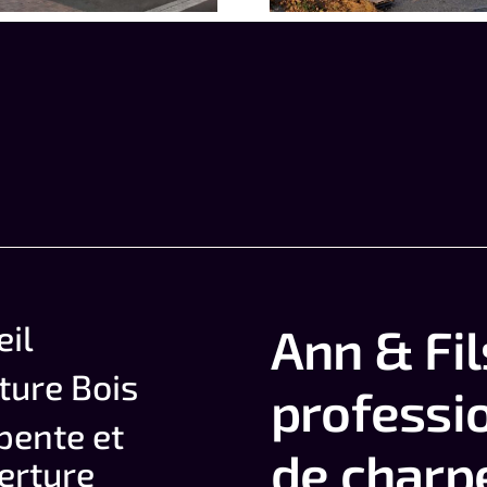
eil
Ann & Fil
ture Bois
professi
pente et
de charp
erture