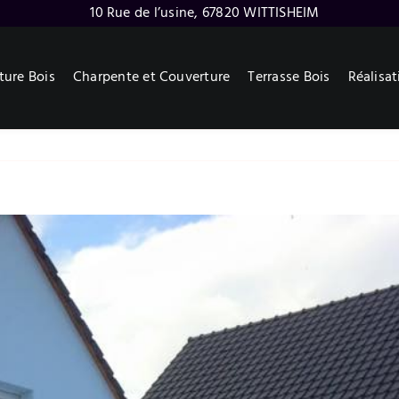
10 Rue de l’usine, 67820 WITTISHEIM
ture Bois
Charpente et Couverture
Terrasse Bois
Réalisat