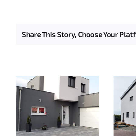
Share This Story, Choose Your Plat
Related Projects
son
Construction maison
ossature bois