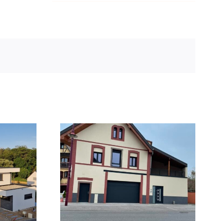
ion d’une
Construction maison
nce en
ossature bois
ents