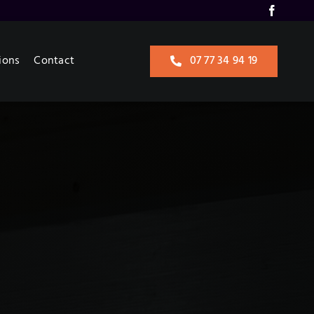
ions
Contact
07 77 34 94 19