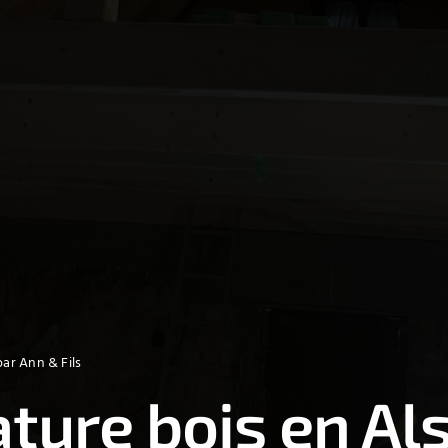
par Ann & Fils
ture bois en Als