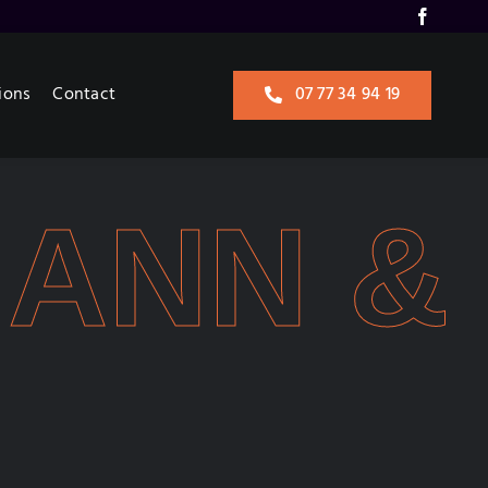
ions
Contact
07 77 34 94 19
NN & FI